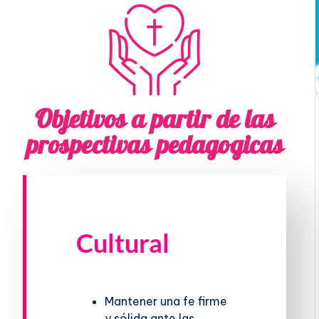
Objetivos a partir de las
prospectivas pedagogicas
Cultural
Mantener una fe firme
y sólida ante las