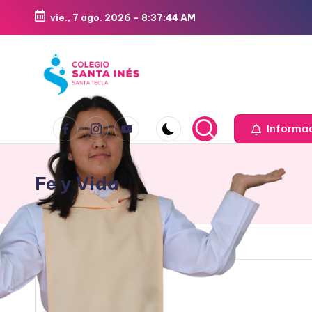
vie., 7 ago. 2026
-
8:37:45 AM
Saltar
al
contenido
Informa
Fe y Vida