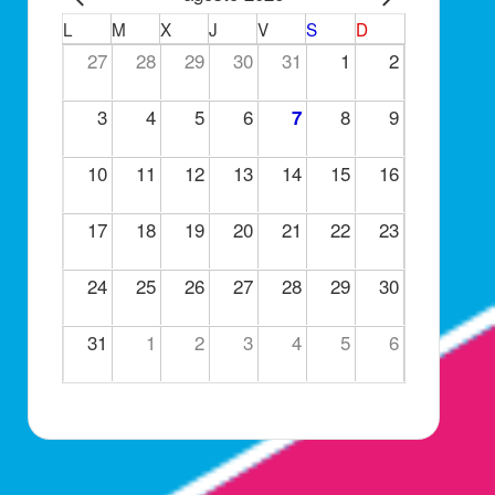
L
M
X
J
V
S
D
27
28
29
30
31
1
2
3
4
5
6
8
9
7
10
11
12
13
14
15
16
17
18
19
20
21
22
23
24
25
26
27
28
29
30
31
1
2
3
4
5
6