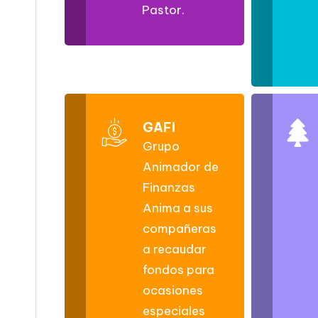
Pastor.
GAFI
Grupo
Animador de
Finanzas
Anima a sus
compañeras
a recaudar
fondos para
ocasiones
especiales