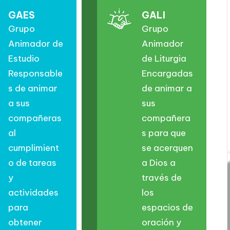
GAES
GALI
Grupo
Grupo
Animador de
Animador
Estudio
de Liturgia
Responsable
Encargadas
s de animar
de animar a
a sus
sus
compañeras
compañera
al
s para que
cumplimient
se acerquen
o de tareas
a Dios a
y
través de
actividades
los
para
espacios de
obtener
oración y