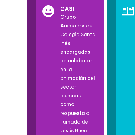
GASI
Grupo
Animador del
Colegio Santa
Inés
encargadas
de colaborar
en la
animación del
sector
alumnas,
como
respuesta al
llamado de
Jesús Buen