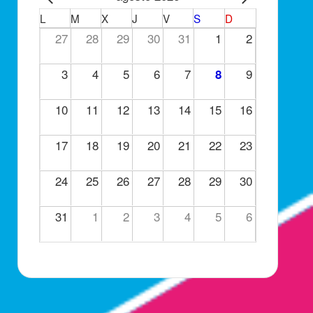
L
M
X
J
V
S
D
27
28
29
30
31
1
2
3
4
5
6
7
9
8
10
11
12
13
14
15
16
17
18
19
20
21
22
23
24
25
26
27
28
29
30
31
1
2
3
4
5
6