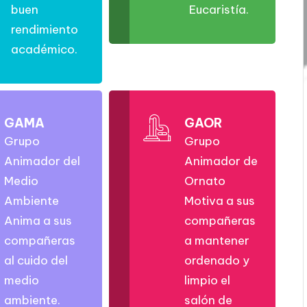
buen
Eucaristía.
rendimiento
académico.
GAMA
GAOR
Grupo
Grupo
Animador del
Animador de
Medio
Ornato
Ambiente
Motiva a sus
Anima a sus
compañeras
compañeras
a mantener
al cuido del
ordenado y
medio
limpio el
ambiente.
salón de