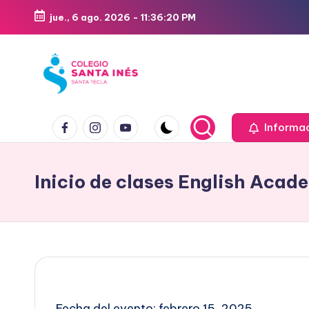
jue., 6 ago. 2026
-
11:36:21 PM
Saltar
al
contenido
Informa
Inicio de clases English Acad
Fecha del evento: febrero 15, 2025