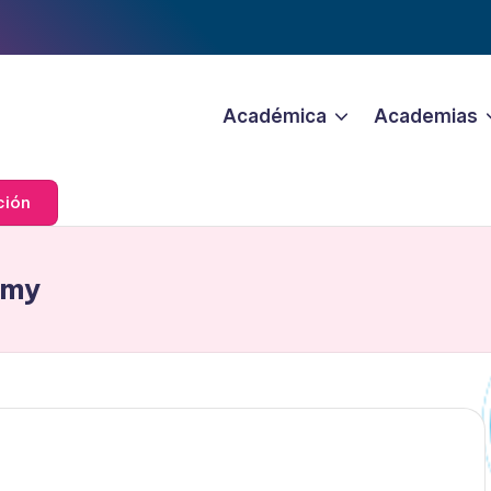
Académica
Academias
ción
emy