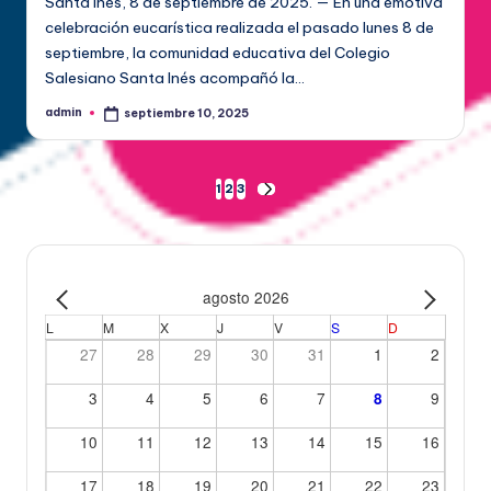
Santa Inés, 8 de septiembre de 2025. — En una emotiva
celebración eucarística realizada el pasado lunes 8 de
septiembre, la comunidad educativa del Colegio
Salesiano Santa Inés acompañó la…
admin
septiembre 10, 2025
1
2
3
agosto 2026
L
M
X
J
V
S
D
27
28
29
30
31
1
2
3
4
5
6
7
9
8
10
11
12
13
14
15
16
17
18
19
20
21
22
23