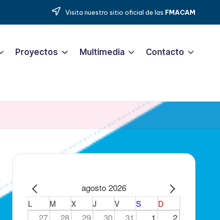
Visita nuestro sitio oficial de las
FMACAM
Proyectos
Multimedia
Contacto
agosto 2026
L
M
X
J
V
S
D
27
28
29
30
31
1
2