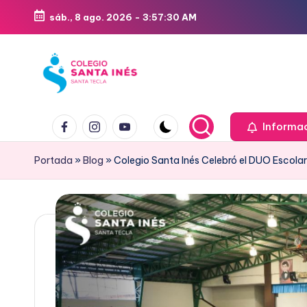
sáb., 8 ago. 2026
-
3:57:31 AM
Saltar
al
contenido
Informa
Portada
»
Blog
»
Colegio Santa Inés Celebró el DUO Escola