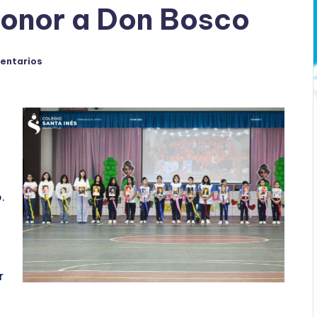
Honor a Don Bosco
entarios
.
r