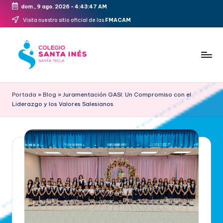
dom., 9 ago. 2026
-
4:43:47 AM
Saltar
Visita nuestro sitio oficial de las
FMACAM
al
contenido
Portada
»
Blog
»
Juramentación GASI: Un Compromiso con el
Liderazgo y los Valores Salesianos